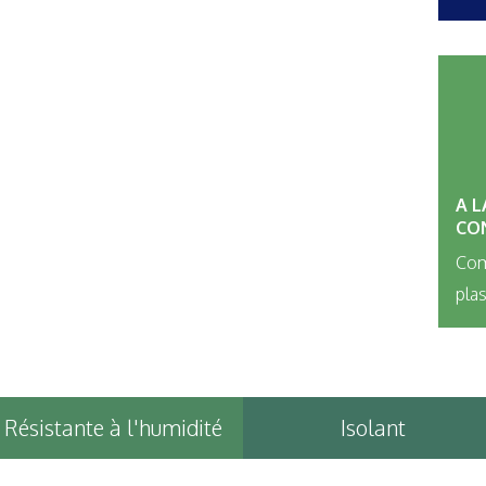
A L
CO
Com
pla
Résistante à l'humidité
Isolant