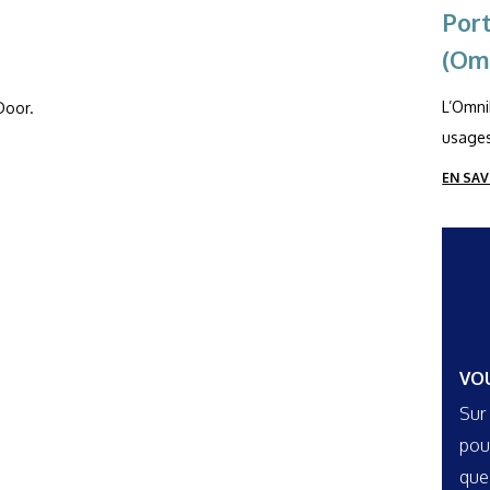
Port
(Om
L’Omni
oor.
usages
EN SAV
VO
Sur
pou
que