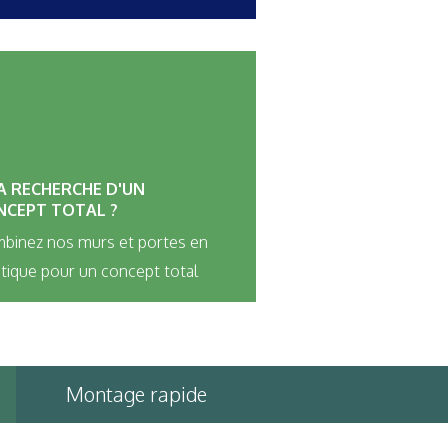
A RECHERCHE D'UN
NCEPT TOTAL ?
binez nos murs et portes en
stique pour un concept total
Montage rapide