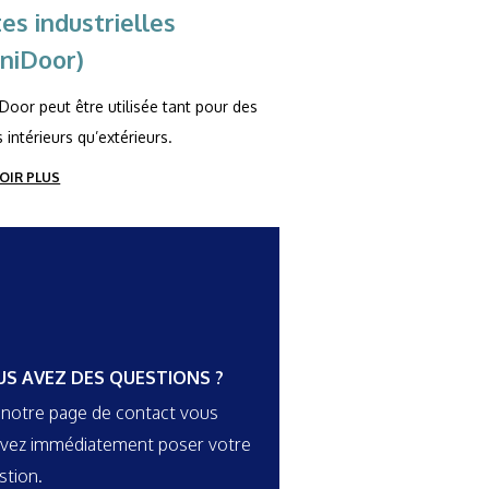
es industrielles
niDoor)
Door peut être utilisée tant pour des
 intérieurs qu’extérieurs.
OIR PLUS
US AVEZ DES QUESTIONS ?
 notre page de contact vous
vez immédiatement poser votre
stion.